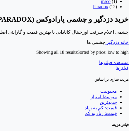
msco
(1)
Paradox
(12)
خرید دزدگیر و چشمی پارادوکس (PARADOX)
چشمی اعلام سرقت اورجینال کانادایی با بهترین قیمت و گارانتی اص
خانه
دزدگیر
چشمی ها
Showing all 18 results
Sorted by price: low to high
مشاهده فیلترها
فیلترها
مرتب سازی بر اساس
محبوبیت
متوسط امتیاز
جدیدترین
قیمت: کم به زیاد
قیمت: زیاد به کم
فیلتر هزینه