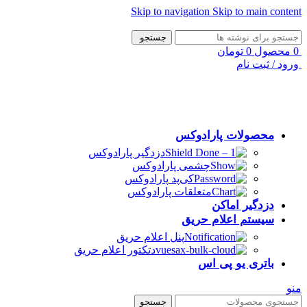
Skip to navigation
Skip to main content
جستجو
0
محصول
0
تومان
ورود / ثبت نام
محصولات پارادوکس
دزدگیر پارادوکس
چشمی پارادوکس
کی‌پد پارادوکس
متعلقات پارادوکس
دزدگیر اماکن
سیستم اعلام حریق
پنل اعلام حریق
دتکتور اعلام حریق
باتری یو پی اس
منو
جستجو