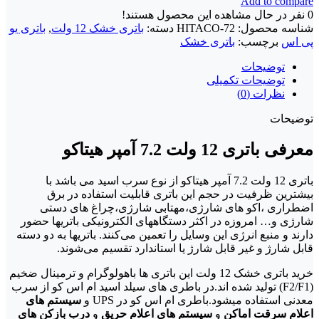
Add to compare
0
نفر در حال مشاهده این محصول هستند!
شناسه محصول:
HITACO-72
دسته:
باتری خشک 12 ولت
,
باتری یو
پی اس
برچسب:
باتری خشک
توضیحات
توضیحات تکمیلی
نظرات (0)
توضیحات
معرفی باتری 12 ولت 7.2 آمپر هیتاکو
باتری 12 ولت 7.2 آمپر هیتاکو از نوع سرب اسید می باشد با
بیشترین ظرفیت در حجم این باتری قابلیت استفاده در برق
اضطراری ،اکو های شارژی،مهتابی شارژی،چراغ های دستی
شارژی و… امروزه در اکثر دستگاههای الکترونیکی باتریها حضور
دارند و منبع انرژی این وسایل را تعمین می‌کنند. باتریها به دو دسته
قابل شارژ و غیر قابل شارژ یا استاندارد تقسیم می‌شوند.
خرید باتری خشک 12 ولت این باتری ها باهولوگرام و ترمینال ضخیم
(F2/F1) تولید شده اند.در باطری های سیلد اسید ام اس کو از سرب
معدنی استفاده میشود.باطری ام اس کو در UPS و
سیستم های
اعلام سرقت اماکن
و
سیستم های اعلام حریق
و
درب بازکن های