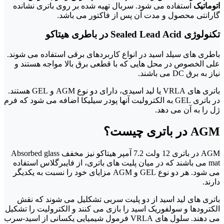
اتوماتیک
استفاده می شود. سربال تهیه شده بر روی باتری نشانده
گارانتی محصول و مدت آن پس از فاکتور می باشد.
تکنولوژی
Sealed Lead Acid در باطری هیتاکو
باطری های سیلد اسید در انواع کاربردهای برقی استفاده می شوند.
علی الخصوص در محل هایی که با قطعی برق بالا مواجه هستند و
نیاز به برق DC می باشند.
باتری های VRLA یا لید اسیدی، دارای دو نوع AGM و GEL هستند.
در باتری GEL به الکترولیت آنها پودر سیلیکا اضافه می شود که فرم
ژل را به آن می دهد.
AGM در باتری چیست؟
AGM در باتری 12 ولت 7.2 آمپر هیتاکو نیز مخفف Absorbed glass
mat می باشند که در میان پلیت های باتری، از فایبرگلاس استفاده
می شود. هر دو نوع GEL و AGM مزایای خود را نسبت به یکدیگر
دارند.
باتری های لید اسید از دو پلیت سربی تشکلیل می شوند که نقش
الکترودها و سولفوریک اسید را بازی می کنند و الکترولیت را تشکیل
می دهند. سلول های VRLA فرمول شیمیایی یکسانی از اسید-سرب