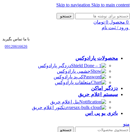
Skip to navigation
Skip to main content
جستجو
0
محصول
0
تومان
ورود / ثبت نام
با ما تماس بگیرید
09120616626
محصولات پارادوکس
دزدگیر پارادوکس
چشمی پارادوکس
کی‌پد پارادوکس
متعلقات پارادوکس
دزدگیر اماکن
سیستم اعلام حریق
پنل اعلام حریق
دتکتور اعلام حریق
باتری یو پی اس
منو
جستجو