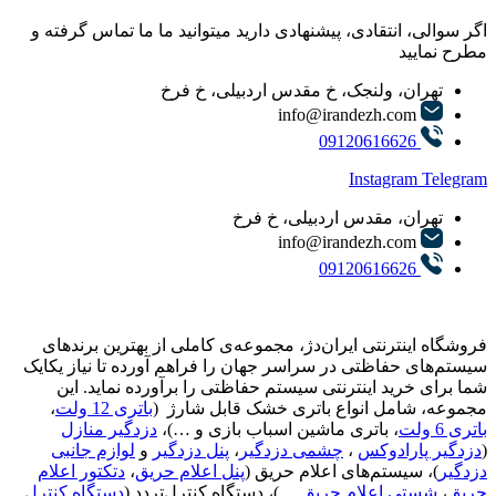
اگر سوالی، انتقادی، پیشنهادی دارید میتوانید ما ما تماس گرفته و
مطرح نمایید
تهران، ولنجک، خ مقدس اردبیلی، خ فرخ
info@irandezh.com
09120616626
Instagram
Telegram
تهران، مقدس اردبیلی، خ فرخ
info@irandezh.com
09120616626
فروشگاه اینترنتی ایران‌دژ، مجموعه‌ی کاملی از بهترین برندهای
سیستم‌های حفاظتی در سراسر جهان را فراهم آورده تا نیاز یکایک
شما برای خرید اینترنتی سیستم حفاظتی را برآورده نماید. این
مجموعه، شامل انواع باتری خشک قابل شارژ (
باتری 12 ولت
،
باتری 6 ولت
، باتری ماشین اسباب بازی و …)،
دزدگیر منازل
(
دزدگیر پارادوکس
،
چشمی دزدگیر
،
پنل دزدگیر
و
لوازم جانبی
دزدگیر
)، سیستم‌های اعلام حریق (
پنل اعلام حریق
،
دتکتور اعلام
حریق
،
شستی اعلام حریق
…)، دستگاه کنترل‌تردد (
دستگاه کنترل