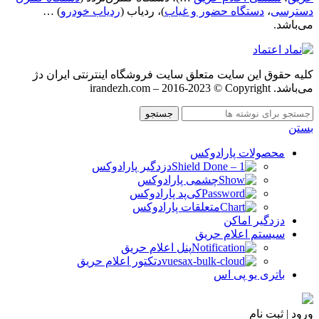
دسترسی
،
دستگاه حضور و غیاب
)، ردیاب (
ردیاب خودرو
) …
می‌باشد.
کليه حقوق اين سايت متعلق سایت فروشگاه اینترنتی ایران دژ
می‌باشد. irandezh.com – 2016-2023 © Copyright
جستجو
بستن
محصولات پارادوکس
دزدگیر پارادوکس
چشمی پارادوکس
کی‌پد پارادوکس
متعلقات پارادوکس
دزدگیر اماکن
سیستم اعلام حریق
پنل اعلام حریق
دتکتور اعلام حریق
باتری یو پی اس
ورود | ثبت نام