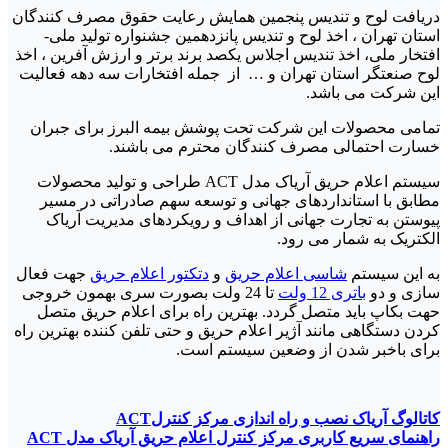
دریافت لوح و تندیس پنجمین همایش رعایت حقوق مصرف کنندگان
استان تهران ، اخذ لوح و تندیس پانزدهمین جشنواره تولید ملی-
افتخار ملی، اخذ تندیس اجلاس یکصد برند برتر و ارزش آفرین ، اخذ
لوح صنعتگر استان تهران و … از جمله افتخارات سه دهه فعالیت
این شرکت می باشد.
تمامی محصولات این شرکت تحت پوشش بیمه البرز برای جبران
خسارت احتمالی مصرف کنندگان محترم می باشند.
سیستم اعلام حریق آریاک مدل ACT طراحی و تولید محصولات
مطابق با استانداردهای جهانی و توسعه سهم صادراتی در مسیر
پیوستن به تجارت جهانی از اهداف و رویکردهای مدیریت آریاک
الکتریک به شمار می رود.
به این سیستم
شاسی اعلام حریق
و
دتکتور اعلام حریق
جهت فعال
سازی و دو
باتری 12 ولت
تا 24 ولت بصورت سری بهمون خروجی
حهت بکاپ باید متصل گردد. بهترین راه برای اعلام حریق متصل
کردن دستگاهی مانند آژیر اعلام حریق و حتی تلفن کننده بهترین راه
برای باخبر شدن از وضعین سیستم است.
کاتالوگ آریاک نصب و راه اندازی مرکز کنترلACT
راهنمای سریع کاربری مرکز کنترل اعلام حریق آریاک مدل ACT