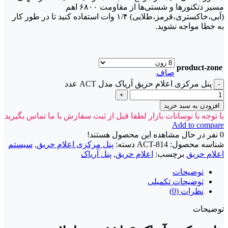
مسیر دتکتورها و شستی‌ها از مقاومت ۶۸۰۰ اهم
(آبی،خاکستری،قرمز،طلایی) ۱/۴ وات استفاده کنید تا در طور کار
به خطا مواجه نشوید.
product-zone
صاف
پنل مرکزی اعلام حریق آریاک مدل ACT عدد
افزودن به سبد خرید
با توجه با نوسانات بازار لطفا قبل از ثبت سفارش با ما تماس بگیرید
Add to compare
0
نفر در حال مشاهده این محصول هستند!
شناسه محصول:
ACT-814
دسته:
پنل مرکزی اعلام حریق
,
سیستم
اعلام حریق
برچسب:
اعلام حریق
,
پنل آریاک
توضیحات
توضیحات تکمیلی
نظرات (0)
توضیحات