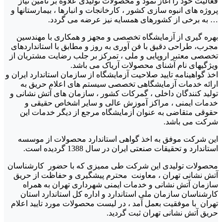
فعالیت خود را آغاز نمود و محصولات تولیدی علاوه بر تامین نیاز
پروژه های انبوه سازی کشور ، کارخانجات و انبارها ، بیمارستانها و
… به برخی از کشورهای همسایه نیز عرضه می گردد.
بهره گیری از آزمایشگاه تخصصی و مجهز و همکاری با مهندسین
مجرب، طراحی دقیق با فن آوری به روز و مطابق با استانداردهای
تخصصی معتبر اروپایی و ملی ، تمرکز بر جلب رضایت مشتریان از
ویژگیهای نام آشنای محصولات آریاک می باشد.
اخذ گواهینامه تایید صلاحیت آزمایشگاه از سازمان استاندارد ایران و
ارائه خدمات آزمایشگاهی تخصصی سیستم های اعلام حریق به
تولید کنندگان داخلی ، گمرکات کشور ، سازمان های آتش نشانی و
خدمات ایمنی ، مراکز آموزش عالی و سایر اشخاص حقیقی و
حقوقی متقاضی به عنوان آزمایشگاه مرجع از دیگر خدمات این
شرکت می باشد.
این شرکت موفق به اخذ گواهی استاندارد محصولات از موسسه
استاندارد و تحقیقات صنعتی ایران در سال 1388 گردیده است.
محصولات تولیدی این شرکت طی ممیزی که با حضور کارشناسان
آتش نشانی تهران ، معاونت محترم پیشگیری و حفاظت از حریق
سازمان آتش نشانی و خدمات ایمنی شهرداری تهران به همراه
کارشناسان سازمان ملی استاندارد و اداره کل استاندارد استان
تهران با موفقیت بعمل آمد ، در لیست محصولات مورد تایید اعلام
حریق آتش نشانی تهران ثبت گردید.