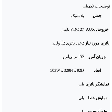
توضیحات تکمیلی
جنس
پلاستیک
خروجی AUX
27 VDC نامی
باتری مورد نیاز
2عدد باتری 12 ولت
جریان آمپر
132 میلی‌آمپر
ابعاد
503W x 329H x 92D
نمایشگر باتری
بلی
نمایش خطا
بلی
error-circle
بلی