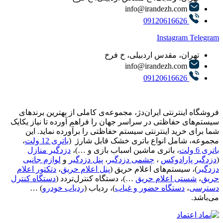
info@irandezh.com
09120616626
Instagram
Telegram
تهران، مقدس اردبیلی، خ فرخ
info@irandezh.com
09120616626
فروشگاه اینترنتی ایران‌دژ، مجموعه‌ی کاملی از بهترین برندهای
سیستم‌های حفاظتی در سراسر جهان را فراهم آورده تا نیاز یکایک
شما برای خرید اینترنتی سیستم حفاظتی را برآورده نماید. این
مجموعه، شامل انواع باتری خشک قابل شارژ (
باتری 12 ولت
،
باتری 6 ولت
، باتری ماشین اسباب بازی و …)،
دزدگیر منازل
(
دزدگیر پارادوکس
،
چشمی دزدگیر
،
پنل دزدگیر
و
لوازم جانبی
دزدگیر
)، سیستم‌های اعلام حریق (
پنل اعلام حریق
،
دتکتور اعلام
حریق
،
شستی اعلام حریق
…)، دستگاه کنترل‌تردد (
دستگاه کنترل
دسترسی
،
دستگاه حضور و غیاب
)، ردیاب (
ردیاب خودرو
) …
می‌باشد.