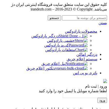
کليه حقوق اين سايت متعلق سایت فروشگاه اینترنتی ایران دژ
می‌باشد. irandezh.com – 2016-2023 © Copyright
جستجو
بستن
محصولات پارادوکس
دزدگیر پارادوکس
چشمی پارادوکس
کی‌پد پارادوکس
متعلقات پارادوکس
دزدگیر اماکن
سیستم اعلام حریق
پنل اعلام حریق
دتکتور اعلام حریق
باتری یو پی اس
ورود | ثبت نام
لطفا شماره موبایل یا ایمیل خود را وارد کنید
ورود