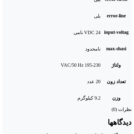
error-line
بلی
input-voltag
24 VDC نامی
max-shasi
نامحدود
ولتاژ
195-230 VAC/50 Hz
تعداد زون
20 عدد
وزن
9.2 کیلوگرم
نظرات (0)
دیدگاهها