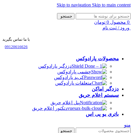
Skip to navigation
Skip to main content
جستجو
0
محصول
0
تومان
ورود / ثبت نام
با ما تماس بگیرید
09120616626
محصولات پارادوکس
دزدگیر پارادوکس
چشمی پارادوکس
کی‌پد پارادوکس
متعلقات پارادوکس
دزدگیر اماکن
سیستم اعلام حریق
پنل اعلام حریق
دتکتور اعلام حریق
باتری یو پی اس
منو
جستجو