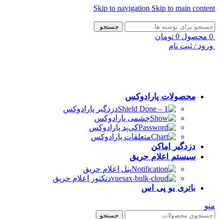
Skip to navigation
Skip to main content
جستجو
0
محصول
0
تومان
ورود / ثبت نام
محصولات پارادوکس
دزدگیر پارادوکس
چشمی پارادوکس
کی‌پد پارادوکس
متعلقات پارادوکس
دزدگیر اماکن
سیستم اعلام حریق
پنل اعلام حریق
دتکتور اعلام حریق
باتری یو پی اس
منو
جستجو