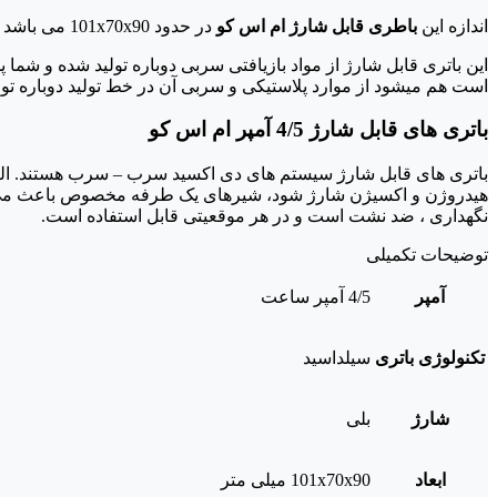
اندازه این
باطری قابل شارژ ام اس کو
در حدود 101x70x90 می باشد و دارای استاندارد جهانی ISO9001 و TUV می باشد که این استاندارها نشانه کیفیت خوب این محصول می باشد.
این باتری قابل شارژ از مواد بازیافتی سربی دوباره تولید شده و شم
است هم میشود از موارد پلاستیکی و سربی آن در خط تولید دوباره تول
باتری های قابل شارژ 4/5 آمپر ام اس کو
باتری های قابل شارژ سیستم های دی اکسید سرب – سرب هستند. الکت
هیدروژن و اکسیژن شارژ شود، شیرهای یک طرفه مخصوص باعث می شوند 
نگهداری ، ضد نشت است و در هر موقعیتی قابل استفاده است.
توضیحات تکمیلی
آمپر
4/5 آمپر ساعت
تکنولوژی باتری
سیلداسید
شارژ
بلی
ابعاد
101x70x90 میلی متر