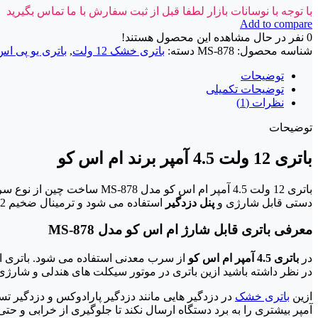
با توجه با نوسانات بازار لطفا قبل از ثبت سفارش با ما تماس بگیرید
Add to compare
0
نفر در حال مشاهده این محصول هستند!
شناسه محصول:
MS-878
دسته:
باتری خشک 12 ولت
,
باتری یو پی اس
توضیحات
توضیحات تکمیلی
نظرات (1)
توضیحات
باتری 12 ولت 4.5 آمپر برند ام اس کو
باتری 12 ولت 4.5 آمپر ام 
دستی قابل شارژی و
پنل دزدگیر
استفاده می شود و ترمینال ضخیم F2 بر روی آن تولید شده اند و
معرفی باتری قابل شارژ ام اس کو مدل MS-878
در
باتری 4.5 آمپر ام اس کو
در نظر داشته باشید ازین باتری در موتور سیکلت های هندلی و شارژی 
ازین
باتری خشک
آمپر بیشتری را به برد دستگاه ارسال نکند تا جلوگیری از خرابی و ح