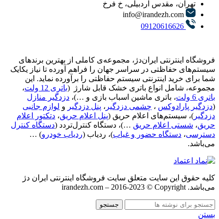
تهران، مقدس اردبیلی، خ فرخ
info@irandezh.com
09120616626
فروشگاه اینترنتی ایران‌دژ، مجموعه‌ی کاملی از بهترین برندهای
سیستم‌های حفاظتی در سراسر جهان را فراهم آورده تا نیاز یکایک
شما برای خرید اینترنتی سیستم حفاظتی را برآورده نماید. این
مجموعه، شامل انواع باتری خشک قابل شارژ (
باتری 12 ولت
،
باتری 6 ولت
، باتری ماشین اسباب بازی و …)،
دزدگیر منازل
(
دزدگیر پارادوکس
،
چشمی دزدگیر
،
پنل دزدگیر
و
لوازم جانبی
دزدگیر
)، سیستم‌های اعلام حریق (
پنل اعلام حریق
،
دتکتور اعلام
حریق
،
شستی اعلام حریق
…)، دستگاه کنترل‌تردد (
دستگاه کنترل
دسترسی
،
دستگاه حضور و غیاب
)، ردیاب (
ردیاب خودرو
) …
می‌باشد.
کليه حقوق اين سايت متعلق سایت فروشگاه اینترنتی ایران دژ
می‌باشد. irandezh.com – 2016-2023 © Copyright
جستجو
بستن