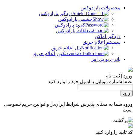
محصولات پارادوکس
دزدگیر پارادوکس
چشمی پارادوکس
کی‌پد پارادوکس
متعلقات پارادوکس
دزدگیر اماکن
سیستم اعلام حریق
پنل اعلام حریق
دتکتور اعلام حریق
باتری یو پی اس
ورود | ثبت نام
لطفا شماره موبایل یا ایمیل خود را وارد کنید
ورود
ورود شما به معنای پذیرش شرایط ایران‌دژ و قوانین حریم‌خصوصی
است
کد تایید را وارد کنید