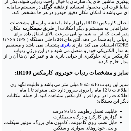
پیگیری ماشین های یک سازمان با خیال راحت ردیابی شوند. یکی از
نقاط قوت این محصول استفاده از
نقشه گوگل
در سیستم سامانه
ای می باشد تا امکان مکان دقیق خودرو در هر جا مشخص کند.
اتصال کارمکس IR100 برای ارتباط با نقشه و ارسال مشخصات
جغرافیایی به سیستم و دیگر امکانات از طریق
سیمکارت
امکان
پذیر است که این به شما توانایی سرعت بالای انتقال داده برای
ردیابی را به شما می دهد. آنتن های
2G
داخلی دستگاه (GNSS-GPS-
GPRS) استفاده می کند. دارای
باتری
پشتیبان نمی باشد و مستقیم
به مدار الکتریکی خودرو متصل می شود و در این ورژن ردیاب
کارمکس برای جلوگیری از خرابی باتری ها و عمر کم آن ها آن را از
مدار خارج کرده.
سایز و مشخصات ردیاب خودروی کارمکس IR100:
سایز این ردیاب 95x55x16 میلی متر می باشد و قابلیت نگهداری
اطلاعات تا 12 ماه را بروی سرور دارد حتی میتواند تا 1 ماه
اطلاعات را در نرم افزار کارمکس مشاهده کنید. از جمله امکانات
دیگر این دستگاه:
قابلیت تحمل رطوبت 5 تا 95 درصد
گزارش کارکرد و درگاه سیمکارت
قابل نصب روی کامیونت، کامیون های بزرگ، موتور سیکلت،
وانت، خودروهای سواری و سنگین