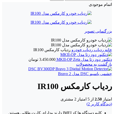
اتمام موجودی
بزرگنمایی تصویر
خانه
ردیاب
ردیاب خودرو
ردیاب کارمکس IR100
دتکتور دود زتا مدل MKII-OP Zeta
3.450.000
تومان
بازگشت به محصولات
چشمی باسیم DSC مدل Bravo 2
ردیاب کارمکس IR100
امتیاز
2.50
از 5 امتیاز
2
مشتری
(دیدگاه کاربر
2
)
کلیه دستگاه ها کد IMEI دارند ودارای کارت طلایی هستند.