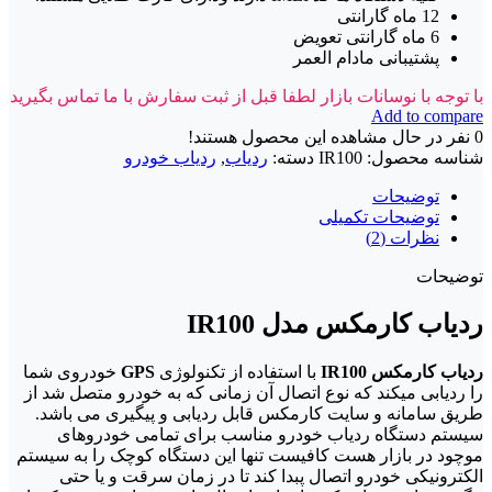
12 ماه گارانتی
6 ماه گارانتی تعویض
پشتیبانی مادام العمر
با توجه با نوسانات بازار لطفا قبل از ثبت سفارش با ما تماس بگیرید
Add to compare
0
نفر در حال مشاهده این محصول هستند!
شناسه محصول:
IR100
دسته:
ردیاب
,
ردیاب خودرو
توضیحات
توضیحات تکمیلی
نظرات (2)
توضیحات
ردیاب کارمکس مدل IR100
ردیاب کارمکس IR100
با استفاده از تکنولوژی
GPS
خودروی شما
را ردیابی میکند که نوع اتصال آن زمانی که به خودرو متصل شد از
طریق سامانه و سایت کارمکس قابل ردیابی و پیگیری می باشد.
سیستم دستگاه ردیاب خودرو مناسب برای تمامی خودروهای
موچود در بازار هست کافیست تنها این دستگاه کوچک را به سیستم
الکترونیکی خودرو اتصال پبدا کند تا در زمان سرقت و یا حتی