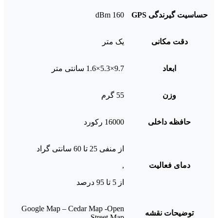
حساسیت گیرندگی GPS
160 dBm
دقت مکانی
یک متر
ابعاد
9.7×5.3×1.6 سانتی متر
وزن
55 گرم
حافظه داخلی
16000 رکورد
از منفی 25 تا 60 سانتی گراد
دمای فعالیت
,
از 5 تا 95 درصد
Google Map – Cedar Map -Open
توضیحات نقشه
Street Map