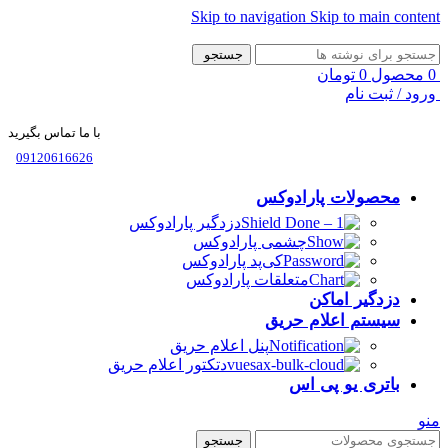
Skip to navigation
Skip to main content
جستجو
0
محصول
0
تومان
ورود / ثبت نام
با ما تماس بگیرید
09120616626
محصولات پارادوکس
دزدگیر پارادوکس
چشمی پارادوکس
کی‌پد پارادوکس
متعلقات پارادوکس
دزدگیر اماکن
سیستم اعلام حریق
پنل اعلام حریق
دتکتور اعلام حریق
باتری یو پی اس
منو
جستجو