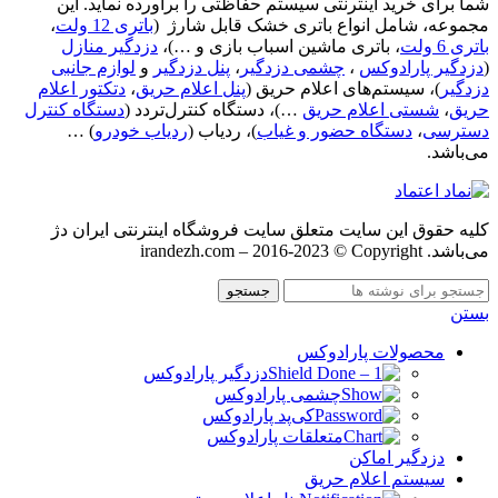
شما برای خرید اینترنتی سیستم حفاظتی را برآورده نماید. این
مجموعه، شامل انواع باتری خشک قابل شارژ (
باتری 12 ولت
،
باتری 6 ولت
، باتری ماشین اسباب بازی و …)،
دزدگیر منازل
(
دزدگیر پارادوکس
،
چشمی دزدگیر
،
پنل دزدگیر
و
لوازم جانبی
دزدگیر
)، سیستم‌های اعلام حریق (
پنل اعلام حریق
،
دتکتور اعلام
حریق
،
شستی اعلام حریق
…)، دستگاه کنترل‌تردد (
دستگاه کنترل
دسترسی
،
دستگاه حضور و غیاب
)، ردیاب (
ردیاب خودرو
) …
می‌باشد.
کليه حقوق اين سايت متعلق سایت فروشگاه اینترنتی ایران دژ
می‌باشد. irandezh.com – 2016-2023 © Copyright
جستجو
بستن
محصولات پارادوکس
دزدگیر پارادوکس
چشمی پارادوکس
کی‌پد پارادوکس
متعلقات پارادوکس
دزدگیر اماکن
سیستم اعلام حریق