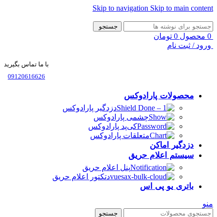
Skip to navigation
Skip to main content
جستجو
0
محصول
0
تومان
ورود / ثبت نام
با ما تماس بگیرید
09120616626
محصولات پارادوکس
دزدگیر پارادوکس
چشمی پارادوکس
کی‌پد پارادوکس
متعلقات پارادوکس
دزدگیر اماکن
سیستم اعلام حریق
پنل اعلام حریق
دتکتور اعلام حریق
باتری یو پی اس
منو
جستجو