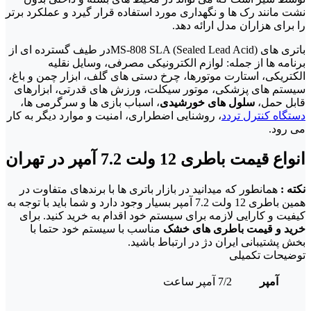
نشت مانند رک ها و نگهداری مورد استفاده قرار گیرد و عملکرد برتر
را برای هزاران مدل ارائه دهد.
باتری های MS-808 SLA (Sealed Lead Acid)در طیف گسترده ای از
برنامه ها از جمله: لوازم الکترونیکی مصرفی، وسایل نقلیه
الکتریکی، استارت موتورها، چرخ دستی های گلف، ابزار چمن و باغ،
سیستم های پزشکی، موتور سیکلت، ورزش های قدرتی، ابزارهای
قابل حمل،
سلول های خورشیدی
، اسباب بازی ها و سرگرمی ها،
دستگاه کنترل تردد
، روشنایی اضطراری، امنیت و موارد دیگر به کار
می رود.
انواع قیمت باطری 12 ولت 7.2 آمپر در تهران
نکته :
همانطور که میدانید در بازار باتری ها با برندهای متفاوت در
همین باطری 12 ولت 7.2 آمپر بسیار وجود دارد و شما باید با توجه به
کیفیت و کارایی لازمه برای سیستم خود اقدام به خرید کنید. برای
خرید و قیمت باطری های خشک
مناسب با سیستم خود حتما با
بخش پشتیبانی ایران دژ در ارتباط باشید.
توضیحات تکمیلی
آمپر
7/2 آمپر ساعت