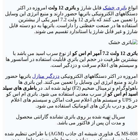
انواع
باتری خشک
قابل شارژ و
باتری 12 ولت
امروزه در اکثر
دستگاههای الکترونیکی باتریها حضور دارند و منبع انرژی این وسایل
را تعمین می کنند که باتری 12 ولت 7.2 آمپر یکی از بیشترین
استفاده ها در صنعت حفظتی را داراست. باتریها به دو دسته قابل
شارژ و غیر قابل شارژ یا استاندارد تقسیم می شوند.
باتری 12 ولت 7.2 آمپر ام اس کو
از نوع سرب اسید می باشد با
بیشترین ظرفیت در حجم این باتری قابلیت استفاده در آسانسور ها
و سیستم های اعلام سرقت و دزدگیر است.
امروزه در اکثر دستگاههای الکترونیکی
دزدگیر منازل
باتریها حضور
دارند و منبع انرژی این وسایل را تعمین می‌کنند. این باتری ها
باهولوگرام و ترمینال ضخیم (F2) تولید شده اند. در
باطری های سیلد
اسید ام اس کو
از سرب معدنی استفاده می شود. باتری ام اس کو
در UPS و سیستم های اعلام سرقت اماکن و سیستم های اعلام
حریق و درب بازکن های اتوماتیک استفاده می شود.
سریال تهیه شده بر روی باتری نشانده گارانتی محصول
و مدت آن پس از فاکتور می باشد.
MS-808 یک فناوری شیشه ای جاذب (AGM) با طراحی تنظیم شده
توسط شیر است که می تواند در محیط های بسته و داخلی بدون