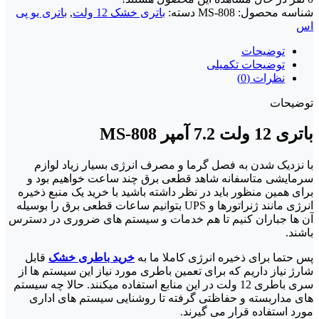
شناسه محصول:
MS-808
دسته:
باتری خشک 12 ولت
,
باتری یو پی
اس
توضیحات
توضیحات تکمیلی
نظرات (0)
توضیحات
باتری 12 ولت 7.2 آمپر MS-808
با نزدیک شدن به فصل گرما و مصرف انرژی بسیار زیاد لوازم
سرمایشی متاسفانه شاهد قطعی برق چند ساعت خواهیم بود و
برای همین منظور باید در نظر داشته باشید با خرید یک منبع ذخیره
انرژی مانند ژنراتورها و UPS بتوانیم ساعات قطعی برق را بوسیله
آن ها جباران کنیم تا هم خدمات و سیستم های ضروری در دسترس
باشند.
پس حتما برای ذخیره انرژی کاملا ما به
خرید باطری خشک
قابل
شارژ نیاز داریم که برای تعمین باطری مورد نیاز این سیستم ها از
سری باطری 12 ولت در این منابع استفاده میکنند. حالا چه سیستم
های مداربسته و حفاظتی گرفته تا روشنایی سیستم های اداری
مورد استفاده قرار می گیرند.